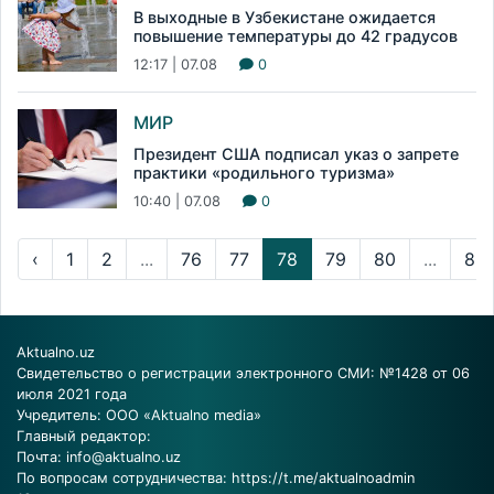
В выходные в Узбекистане ожидается
повышение температуры до 42 градусов
12:17 | 07.08
0
МИР
Президент США подписал указ о запрете
практики «родильного туризма»
10:40 | 07.08
0
‹
1
2
...
76
77
78
79
80
...
83
Aktualno.uz
Свидетельство о регистрации электронного СМИ: №1428 от 06
июля 2021 года
Учредитель: ООО «Aktualno media»
Главный редактор:
Почта:
info@aktualno.uz
По вопросам сотрудничества:
https://t.me/aktualnoadmin