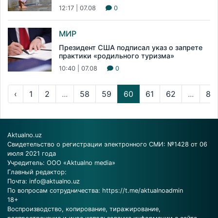
12:17 | 07.08
0
МИР
Президент США подписал указ о запрете
практики «родильного туризма»
10:40 | 07.08
0
‹
1
2
...
58
59
60
61
62
...
83
Aktualno.uz
Свидетельство о регистрации электронного СМИ: №1428 от 06
июля 2021 года
Учредитель: ООО «Aktualno media»
Главный редактор:
Почта:
info@aktualno.uz
По вопросам сотрудничества:
https://t.me/aktualnoadmin
18+
Воспроизводство, копирование, тиражирование,