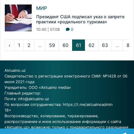
МИР
Президент США подписал указ о запрете
практики «родильного туризма»
10:40 | 07.08
0
‹
1
2
...
59
60
61
62
63
...
83
Aktualno.uz
Свидетельство о регистрации электронного СМИ: №1428 от 06
июля 2021 года
Учредитель: ООО «Aktualno media»
Главный редактор:
Почта:
info@aktualno.uz
По вопросам сотрудничества:
https://t.me/aktualnoadmin
18+
Воспроизводство, копирование, тиражирование,
распространение и иное использование информации с сайта
«Aktualno.uz» возможно только с предварительного разрешения
редакции.