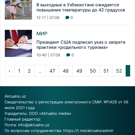
В выходные в Узбекистане ожидается
повышение температуры до 42 градусов
12:17 | 07.08
0
МИР
Президент США подписал указ о запрете
практики «родильного туризма»
10:40 | 07.08
0
‹
1
2
...
47
48
49
50
51
52
5
Aktualno.uz
Свидетельство о регистрации электронного СМИ: №1428 от 06
июля 2021 года
Учредитель: ООО «Aktualno media»
Главный редактор:
Почта:
info@aktualno.uz
По вопросам сотрудничества:
https://t.me/aktualnoadmin