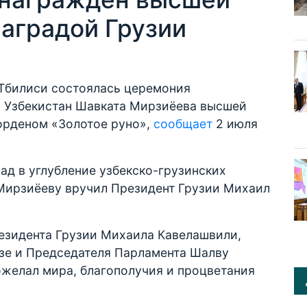
наградой Грузии
Тбилиси состоялась церемония
 Узбекистан Шавката Мирзиёева высшей
 орденом «Золотое руно»,
сообщает
2 июля
д в углубление узбекско-грузинских
Мирзиёеву вручил Президент Грузии Михаил
езидента Грузии Михаила Кавелашвили,
зе и Председателя Парламента Шалву
ожелал мира, благополучия и процветания