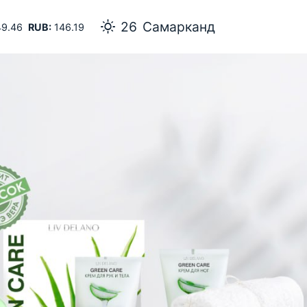
26
Самарканд
9.46
RUB:
146.19