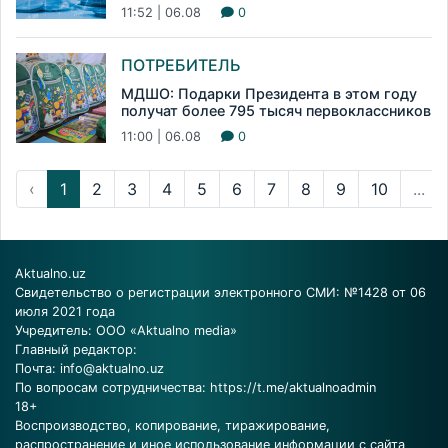
11:52 | 06.08
0
ПОТРЕБИТЕЛЬ
МДШО: Подарки Президента в этом году
получат более 795 тысяч первоклассников
11:00 | 06.08
0
‹
1
2
3
4
5
6
7
8
9
10
...
Aktualno.uz
Свидетельство о регистрации электронного СМИ: №1428 от 06
июля 2021 года
Учредитель: ООО «Aktualno media»
Главный редактор:
Почта:
info@aktualno.uz
По вопросам сотрудничества:
https://t.me/aktualnoadmin
18+
Воспроизводство, копирование, тиражирование,
распространение и иное использование информации с сайта