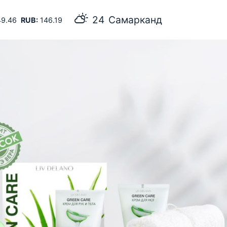
24
Самарканд
9.46
RUB:
146.19