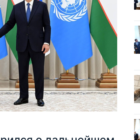
орился о дальнейшем