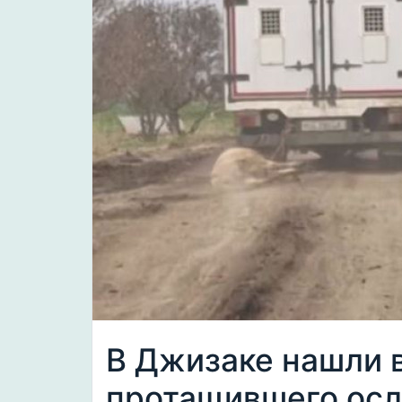
В Джизаке нашли 
протащившего осла