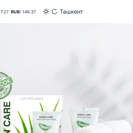
25
Самарканд
7.27
RUB:
146.37