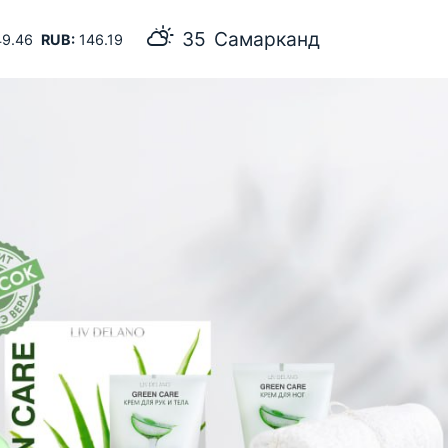
35
Самарканд
9.46
RUB:
146.19