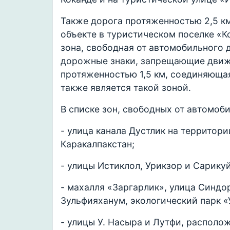
Также дорога протяженностью 2,5 к
объекте в туристическом поселке «К
зона, свободная от автомобильного 
дорожные знаки, запрещающие движ
протяженностью 1,5 км, соединяюща
также является такой зоной.
В списке зон, свободных от автомоби
- улица канала Дустлик на территори
Каракалпакстан;
- улицы Истиклол, Урикзор и Сарику
- махалля «Заргарлик», улица Синд
Зульфияханум, экологический парк «
- улицы У. Насыра и Лутфи, располо