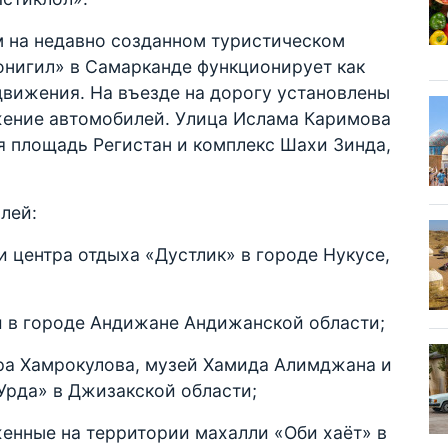
м на недавно созданном туристическом
онигил» в Самарканде функционирует как
движения. На въезде на дорогу установлены
ение автомобилей. Улица Ислама Каримова
я площадь Регистан и комплекс Шахи Зинда,
лей:
и центра отдыха «Дустлик» в городе Нукусе,
й в городе Андижане Андижанской области;
ора Хамрокулова, музей Хамида Алимджана и
Урда» в Джизакской области;
женные на территории махалли «Оби хаёт» в