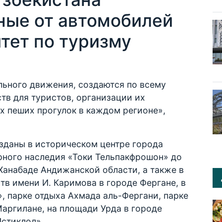
ные от автомобилей
тет по туризму
льного движения, создаются по всему
ств для туристов, организации их
х пеших прогулок в каждом регионе»,
зданы в историческом центре города
урного наследия «Токи Тельпакфрошон» до
 Ханабаде Андижанской области, а также в
тв имени И. Каримова в городе Фергане, в
», парке отдыха Ахмада аль-Фергани, парке
Маргилане, на площади Урда в городе
Истиклол».