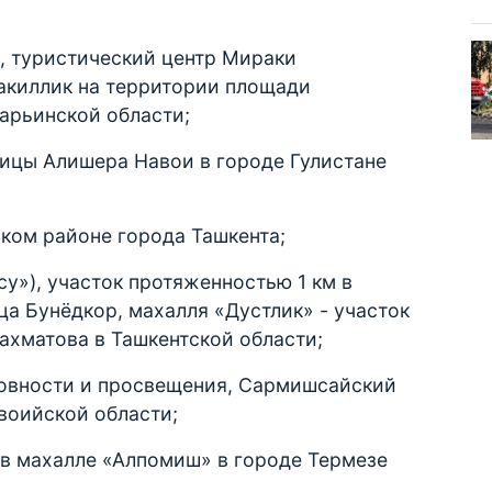
, туристический центр Мираки
акиллик на территории площади
арьинской области;
лицы Алишера Навои в городе Гулистане
ком районе города Ташкента;
су»), участок протяженностью 1 км в
ца Бунёдкор, махалля «Дустлик» - участок
Рахматова в Ташкентской области;
уховности и просвещения, Сармишсайский
воийской области;
) в махалле «Алпомиш» в городе Термезе