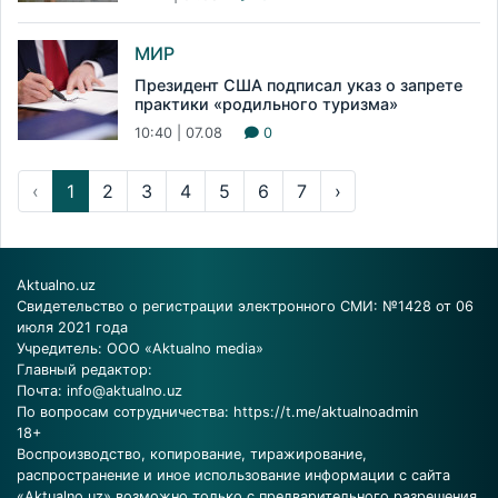
МИР
Президент США подписал указ о запрете
практики «родильного туризма»
10:40 | 07.08
0
‹
1
2
3
4
5
6
7
›
Aktualno.uz
Свидетельство о регистрации электронного СМИ: №1428 от 06
июля 2021 года
Учредитель: ООО «Aktualno media»
Главный редактор:
Почта:
info@aktualno.uz
По вопросам сотрудничества:
https://t.me/aktualnoadmin
18+
Воспроизводство, копирование, тиражирование,
распространение и иное использование информации с сайта
«Aktualno.uz» возможно только с предварительного разрешения