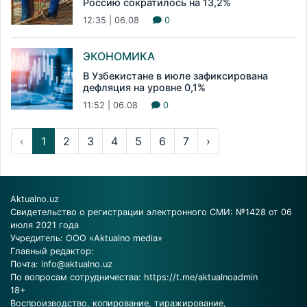
Россию сократилось на 13,2%
12:35 | 06.08
0
ЭКОНОМИКА
В Узбекистане в июле зафиксирована
дефляция на уровне 0,1%
11:52 | 06.08
0
‹
1
2
3
4
5
6
7
›
Aktualno.uz
Свидетельство о регистрации электронного СМИ: №1428 от 06
июля 2021 года
Учредитель: ООО «Aktualno media»
Главный редактор:
Почта:
info@aktualno.uz
По вопросам сотрудничества:
https://t.me/aktualnoadmin
18+
Воспроизводство, копирование, тиражирование,