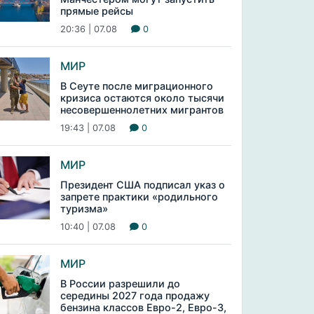
прямые рейсы
20:36 | 07.08
0
МИР
В Сеуте после миграционного
кризиса остаются около тысячи
несовершеннолетних мигрантов
19:43 | 07.08
0
МИР
Президент США подписал указ о
запрете практики «родильного
туризма»
10:40 | 07.08
0
МИР
В России разрешили до
середины 2027 года продажу
бензина классов Евро-2, Евро-3,