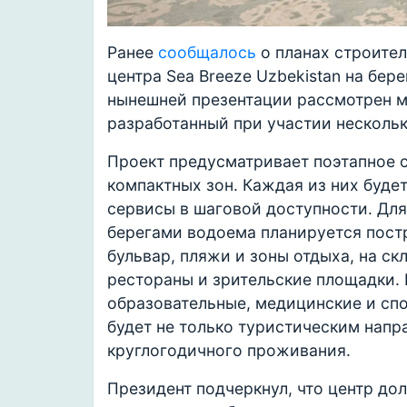
Ранее
сообщалось
о планах строите
центра Sea Breeze Uzbekistan на бер
нынешней презентации рассмотрен м
разработанный при участии несколь
Проект предусматривает поэтапное с
компактных зон. Каждая из них буде
сервисы в шаговой доступности. Дл
берегами водоема планируется постр
бульвар, пляжи и зоны отдыха, на ск
рестораны и зрительские площадки. 
образовательные, медицинские и спо
будет не только туристическим напр
круглогодичного проживания.
Президент подчеркнул, что центр до