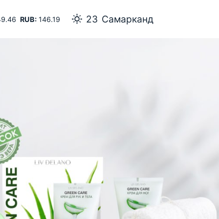
23
Самарканд
9.46
RUB:
146.19