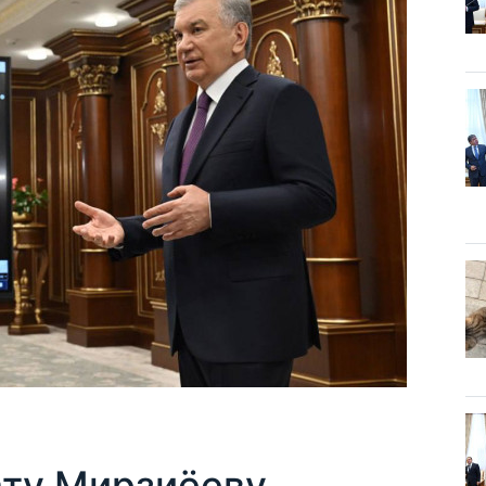
ту Мирзиёеву