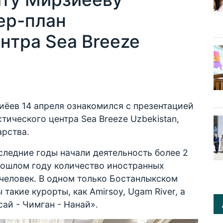
ер-план
нтра Sea Breeze
иёев 14 апреля ознакомился с презентацией
ического центра Sea Breeze Uzbekistan,
арства.
оследние годы начали деятельность более 2
рошлом году количество иностранных
человек. В одном только Бостанлыкском
такие курорты, как Amirsoy, Ugam River, а
ай - Чимган - Нанай».