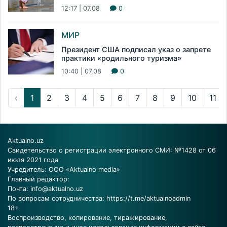
12:17 | 07.08
0
МИР
Президент США подписал указ о запрете
практики «родильного туризма»
10:40 | 07.08
0
‹
1
2
3
4
5
6
7
8
9
10
11
Aktualno.uz
Свидетельство о регистрации электронного СМИ: №1428 от 06
июля 2021 года
Учредитель: ООО «Aktualno media»
Главный редактор:
Почта:
info@aktualno.uz
По вопросам сотрудничества:
https://t.me/aktualnoadmin
18+
Воспроизводство, копирование, тиражирование,