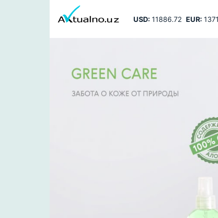
USD:
11886.72
EUR:
1371