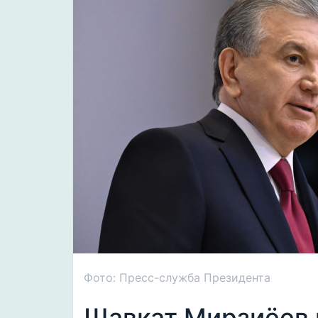
Фото: Пресс-служба Президента
Шавкат Мирзиёев 