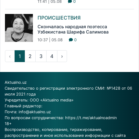
11:41 | 05.08
0
ПРОИСШЕСТВИЯ
Скончалась народная поэтесса
Узбекистана Шарифа Салимова
10:37 | 05.08
0
‹
1
2
3
4
›
Aktualno.uz
Свидетельство о регистрации электронного СМИ: №1428 от 06
июля 2021 года
Учредитель: ООО «Aktualno media»
Главный редактор:
Почта:
info@aktualno.uz
По вопросам сотрудничества:
https://t.me/aktualnoadmin
18+
Воспроизводство, копирование, тиражирование,
распространение и иное использование информации с сайта