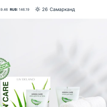
26
Самарканд
9.46
RUB:
146.19