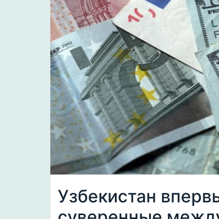
Узбекистан вперв
суверенные межд