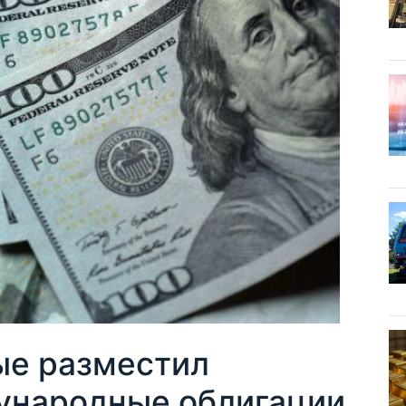
ые разместил
ународные облигации