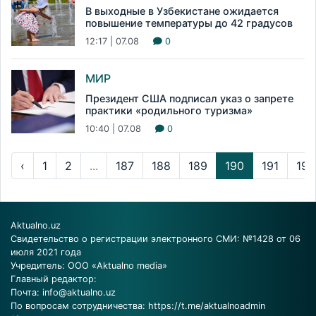
В выходные в Узбекистане ожидается
повышение температуры до 42 градусов
12:17 | 07.08
0
МИР
Президент США подписал указ о запрете
практики «родильного туризма»
10:40 | 07.08
0
‹
1
2
...
187
188
189
190
191
192
Aktualno.uz
Свидетельство о регистрации электронного СМИ: №1428 от 06
июля 2021 года
Учредитель: ООО «Aktualno media»
Главный редактор:
Почта:
info@aktualno.uz
По вопросам сотрудничества:
https://t.me/aktualnoadmin