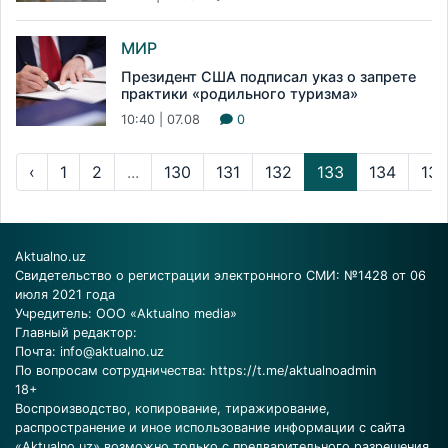
МИР
Президент США подписал указ о запрете
практики «родильного туризма»
10:40 | 07.08
0
‹
1
2
...
130
131
132
133
134
135
Aktualno.uz
Свидетельство о регистрации электронного СМИ: №1428 от 06
июля 2021 года
Учредитель: ООО «Aktualno media»
Главный редактор:
Почта:
info@aktualno.uz
По вопросам сотрудничества:
https://t.me/aktualnoadmin
18+
Воспроизводство, копирование, тиражирование,
распространение и иное использование информации с сайта
«Aktualno.uz» возможно только с предварительного разрешения