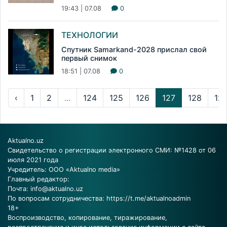
19:43 | 07.08
0
ТЕХНОЛОГИИ
Спутник Samarkand-2028 прислал свой
первый снимок
18:51 | 07.08
0
‹
1
2
...
124
125
126
127
128
12
Aktualno.uz
Свидетельство о регистрации электронного СМИ: №1428 от 06
июля 2021 года
Учредитель: ООО «Aktualno media»
Главный редактор:
Почта:
info@aktualno.uz
По вопросам сотрудничества:
https://t.me/aktualnoadmin
18+
Воспроизводство, копирование, тиражирование,