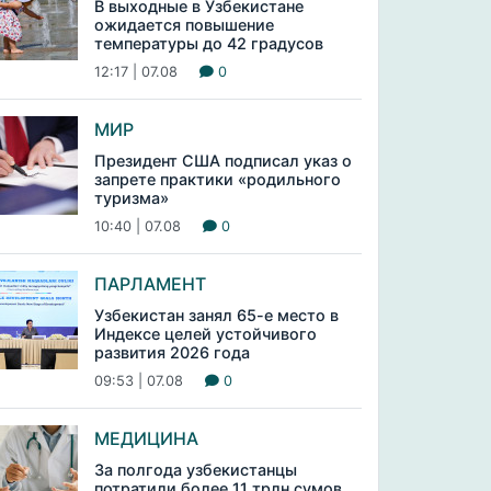
В выходные в Узбекистане
ожидается повышение
температуры до 42 градусов
12:17 | 07.08
0
МИР
Президент США подписал указ о
запрете практики «родильного
туризма»
10:40 | 07.08
0
ПАРЛАМЕНТ
Узбекистан занял 65-е место в
Индексе целей устойчивого
развития 2026 года
09:53 | 07.08
0
МЕДИЦИНА
За полгода узбекистанцы
потратили более 11 трлн сумов