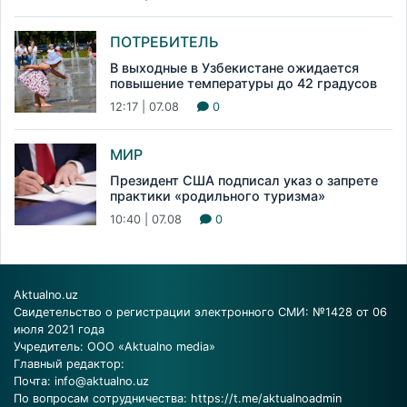
ПОТРЕБИТЕЛЬ
В выходные в Узбекистане ожидается
повышение температуры до 42 градусов
12:17 | 07.08
0
МИР
Президент США подписал указ о запрете
практики «родильного туризма»
10:40 | 07.08
0
Aktualno.uz
Свидетельство о регистрации электронного СМИ: №1428 от 06
июля 2021 года
Учредитель: ООО «Aktualno media»
Главный редактор:
Почта:
info@aktualno.uz
По вопросам сотрудничества:
https://t.me/aktualnoadmin