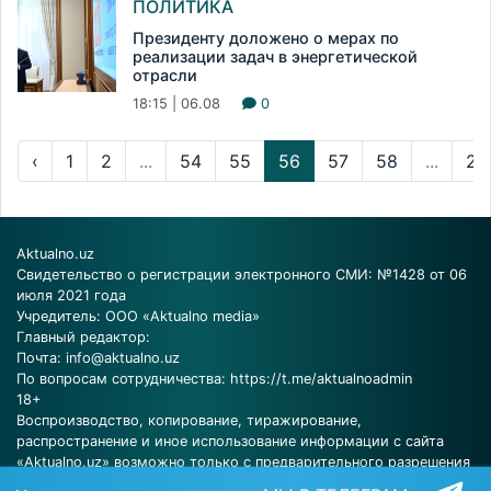
ПОЛИТИКА
Президенту доложено о мерах по
реализации задач в энергетической
отрасли
18:15 | 06.08
0
‹
1
2
...
54
55
56
57
58
...
23
Aktualno.uz
Свидетельство о регистрации электронного СМИ: №1428 от 06
июля 2021 года
Учредитель: ООО «Aktualno media»
Главный редактор:
Почта:
info@aktualno.uz
По вопросам сотрудничества:
https://t.me/aktualnoadmin
18+
Воспроизводство, копирование, тиражирование,
распространение и иное использование информации с сайта
«Aktualno.uz» возможно только с предварительного разрешения
редакции.