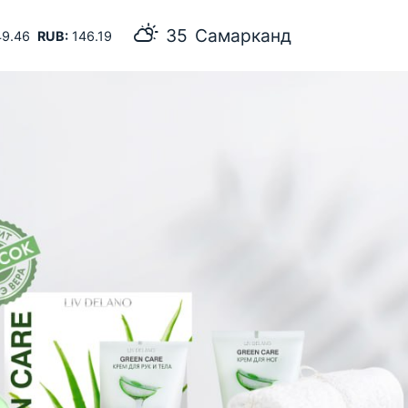
35
Самарканд
9.46
RUB:
146.19