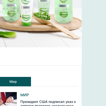
Мир
МИР
Президент США подписал указ о
запрете практики «родильного