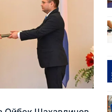
а Ойбек Шахавдинов