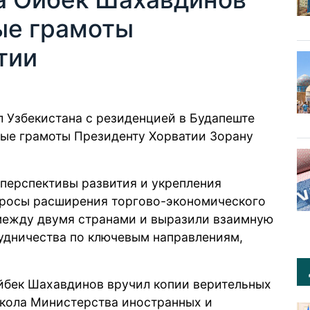
ые грамоты
тии
Узбекистана с резиденцией в Будапеште
ые грамоты Президенту Хорватии Зорану
перспективы развития и укрепления
просы расширения торгово-экономического
между двумя странами и выразили взаимную
рудничества по ключевым направлениям,
Ойбек Шахавдинов
вручил
копии верительных
окола Министерства иностранных и