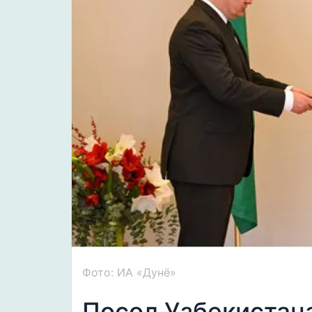
Фото: ИА «Дунё»
Посол Узбекистан