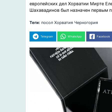
европейских дел Хорватии Мирте Ел
Шахавадинов был
назначен
первым п
Теги:
посол
Хорватия
Черногория
Telegram
WhatsApp
Facebook