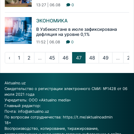
13:27 | 06.08
0
ЭКОНОМИКА
В Узбекистане в июле зафиксирована
дефляция на уровне 0,1%
11:52 | 06.08
0
‹
1
2
...
45
46
47
48
49
...
23
Aktualno.uz
Свидетельство о регистрации электронного СМИ: №1428 от 06
июля 2021 года
Учредитель: ООО «Aktualno media»
Главный редактор:
Почта:
info@aktualno.uz
По вопросам сотрудничества:
https://t.me/aktualnoadmin
18+
Воспроизводство, копирование, тиражирование,