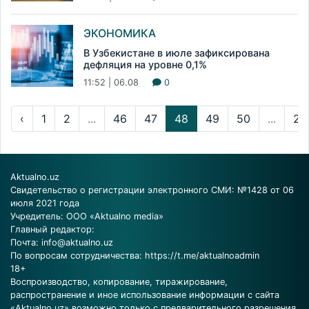
ЭКОНОМИКА
В Узбекистане в июле зафиксирована
дефляция на уровне 0,1%
11:52 | 06.08
0
‹
1
2
...
46
47
48
49
50
...
23
Aktualno.uz
Свидетельство о регистрации электронного СМИ: №1428 от 06
июля 2021 года
Учредитель: ООО «Aktualno media»
Главный редактор:
Почта:
info@aktualno.uz
По вопросам сотрудничества:
https://t.me/aktualnoadmin
18+
Воспроизводство, копирование, тиражирование,
распространение и иное использование информации с сайта
«Aktualno.uz» возможно только с предварительного разрешения