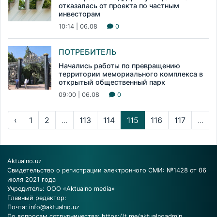
отказалась от проекта по частным
инвесторам
10:14 | 06.08
0
ПОТРЕБИТЕЛЬ
Начались работы по превращению
территории мемориального комплекса в
открытый общественный парк
09:00 | 06.08
0
‹
1
2
...
113
114
115
116
117
...
Aktualno.uz
Свидетельство о регистрации электронного СМИ: №1428 от 06
июля 2021 года
Учредитель: ООО «Aktualno media»
Главный редактор:
Почта:
info@aktualno.uz
По вопросам сотрудничества:
https://t.me/aktualnoadmin