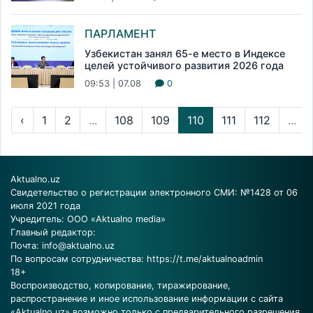
ПАРЛАМЕНТ
Узбекистан занял 65-е место в Индексе
целей устойчивого развития 2026 года
09:53 | 07.08
0
‹
1
2
...
108
109
110
111
112
...
Aktualno.uz
Свидетельство о регистрации электронного СМИ: №1428 от 06
июля 2021 года
Учредитель: ООО «Aktualno media»
Главный редактор:
Почта:
info@aktualno.uz
По вопросам сотрудничества:
https://t.me/aktualnoadmin
18+
Воспроизводство, копирование, тиражирование,
распространение и иное использование информации с сайта
«Aktualno.uz» возможно только с предварительного разрешения