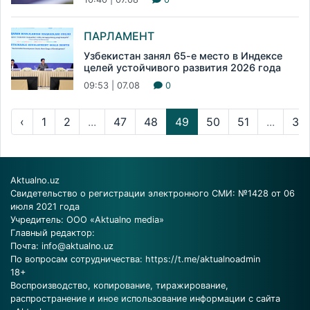
ПАРЛАМЕНТ
Узбекистан занял 65-е место в Индексе
целей устойчивого развития 2026 года
09:53 | 07.08
0
‹
1
2
...
47
48
49
50
51
...
31
Aktualno.uz
Свидетельство о регистрации электронного СМИ: №1428 от 06
июля 2021 года
Учредитель: ООО «Aktualno media»
Главный редактор:
Почта:
info@aktualno.uz
По вопросам сотрудничества:
https://t.me/aktualnoadmin
18+
Воспроизводство, копирование, тиражирование,
распространение и иное использование информации с сайта