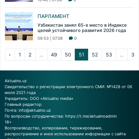
ПАРЛАМЕНТ
Узбекистан занял 65-е место в Индексе
целей устойчивого развития 2026 года
09:53 | 07.08
0
‹
1
2
...
49
50
51
52
53
...
31
Aktualno.uz
Свидетельство о регистрации электронного СМИ: №1428 от 06
июля 2021 года
Учредитель: ООО «Aktualno media»
Главный редактор:
Почта:
info@aktualno.uz
По вопросам сотрудничества:
https://t.me/aktualnoadmin
18+
Воспроизводство, копирование, тиражирование,
распространение и иное использование информации с сайта