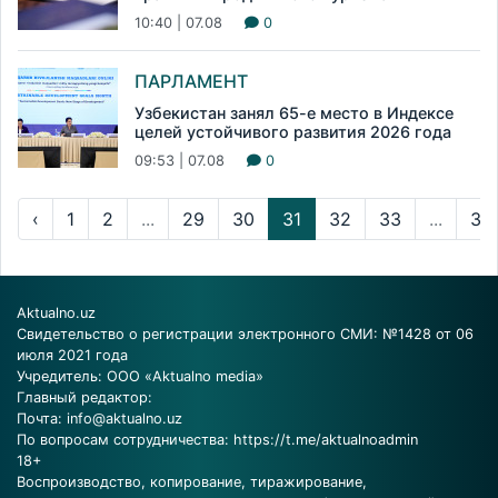
10:40 | 07.08
0
ПАРЛАМЕНТ
Узбекистан занял 65-е место в Индексе
целей устойчивого развития 2026 года
09:53 | 07.08
0
‹
1
2
...
29
30
31
32
33
...
31
Aktualno.uz
Свидетельство о регистрации электронного СМИ: №1428 от 06
июля 2021 года
Учредитель: ООО «Aktualno media»
Главный редактор:
Почта:
info@aktualno.uz
По вопросам сотрудничества:
https://t.me/aktualnoadmin
18+
Воспроизводство, копирование, тиражирование,