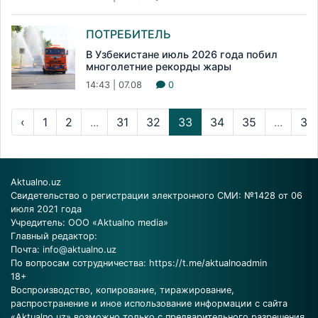
ПОТРЕБИТЕЛЬ
В Узбекистане июль 2026 года побил
многолетние рекорды жары
14:43 | 07.08
0
‹
1
2
...
31
32
33
34
35
...
31
Aktualno.uz
Свидетельство о регистрации электронного СМИ: №1428 от 06
июля 2021 года
Учредитель: ООО «Aktualno media»
Главный редактор:
Почта:
info@aktualno.uz
По вопросам сотрудничества:
https://t.me/aktualnoadmin
18+
Воспроизводство, копирование, тиражирование,
распространение и иное использование информации с сайта
«Aktualno.uz» возможно только с предварительного разрешения