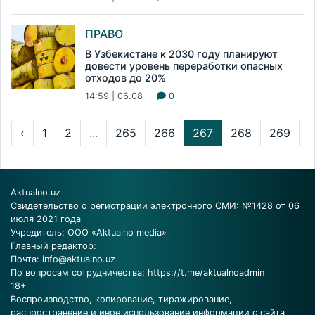
ПРАВО
В Узбекистане к 2030 году планируют
довести уровень переработки опасных
отходов до 20%
14:59 | 06.08
0
‹
1
2
...
265
266
267
268
269
..
Aktualno.uz
Свидетельство о регистрации электронного СМИ: №1428 от 06
июля 2021 года
Учредитель: ООО «Aktualno media»
Главный редактор:
Почта:
info@aktualno.uz
По вопросам сотрудничества:
https://t.me/aktualnoadmin
18+
Воспроизводство, копирование, тиражирование,
распространение и иное использование информации с сайта