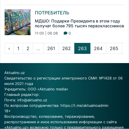
ПОТРЕБИТЕЛЬ
МДШО: Подарки Президента в этом году
получат более 795 тысяч первоклассников
11:00 | 06.08
0
‹
1
2
...
261
262
263
264
265
...
Aktualno.uz
Свидетельство о регистрации электронного СМИ: №1428 от 06
июля 2021 года
Учредитель: ООО «Aktualno media»
Главный редактор:
Почта:
info@aktualno.uz
По вопросам сотрудничества:
https://t.me/aktualnoadmin
18+
Воспроизводство, копирование, тиражирование,
распространение и иное использование информации с сайта
«Aktualno.uz» возможно только с предварительного разрешения