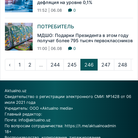
дефляция на уровне 0,1%
11:52 | 06.08
0
ПОТРЕБИТЕЛЬ
МДШО: Подарки Президента в этом году
получат более 795 тысяч первоклассников
11:00 | 06.08
0
‹
1
2
...
244
245
246
247
248
..
Aktualno.uz
Свидетельство о регистрации электронного СМИ: №1428 от 06
июля 2021 года
Учредитель: ООО «Aktualno media»
Главный редактор:
Почта:
info@aktualno.uz
По вопросам сотрудничества:
https://t.me/aktualnoadmin
18+
Воспроизводство, копирование, тиражирование,