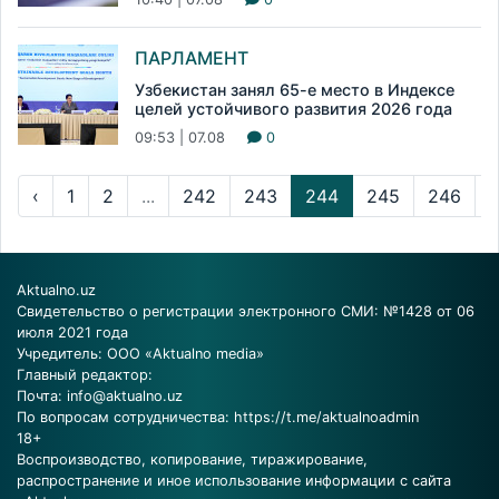
ПАРЛАМЕНТ
Узбекистан занял 65-е место в Индексе
целей устойчивого развития 2026 года
09:53 | 07.08
0
‹
1
2
...
242
243
244
245
246
..
Aktualno.uz
Свидетельство о регистрации электронного СМИ: №1428 от 06
июля 2021 года
Учредитель: ООО «Aktualno media»
Главный редактор:
Почта:
info@aktualno.uz
По вопросам сотрудничества:
https://t.me/aktualnoadmin
18+
Воспроизводство, копирование, тиражирование,
распространение и иное использование информации с сайта