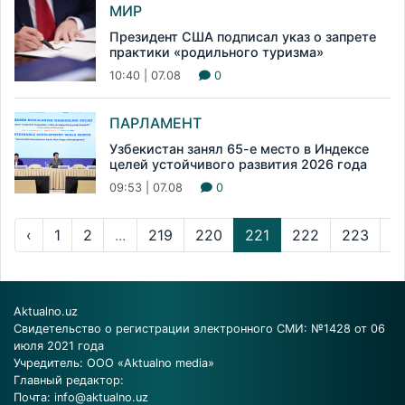
МИР
Президент США подписал указ о запрете
практики «родильного туризма»
10:40 | 07.08
0
ПАРЛАМЕНТ
Узбекистан занял 65-е место в Индексе
целей устойчивого развития 2026 года
09:53 | 07.08
0
‹
1
2
...
219
220
221
222
223
...
Aktualno.uz
Свидетельство о регистрации электронного СМИ: №1428 от 06
июля 2021 года
Учредитель: ООО «Aktualno media»
Главный редактор:
Почта:
info@aktualno.uz