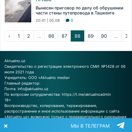
Вынесен приговор по делу об обрушении
части стены путепровода в Ташкенте
20:41 | 05.08
0
‹
1
2
...
86
87
88
89
90
...
31
Aktualno.uz
Свидетельство о регистрации электронного СМИ: №1428 от 06
июля 2021 года
Учредитель: ООО «Aktualno media»
Главный редактор:
Почта:
info@aktualno.uz
По вопросам сотрудничества:
https://t.me/aktualnoadmin
18+
Воспроизводство, копирование, тиражирование,
распространение и иное использование информации с сайта
«Aktualno.uz» возможно только с предварительного разрешения
редакции.
МЫ В ТЕЛЕГРАМ