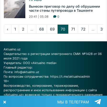
Вынесен приговор по делу об обрушении
части стены путепровода в Ташкенте
20:41 | 05.08
0
‹
1
2
...
68
69
70
71
72
...
318
Aktualno.uz
Свидетельство о регистрации электронного СМИ: №1428 от 06
июля 2021 года
Учредитель: ООО «Aktualno media»
Главный редактор:
Почта:
info@aktualno.uz
По вопросам сотрудничества:
https://t.me/aktualnoadmin
18+
Воспроизводство, копирование, тиражирование,
распространение и иное использование информации с сайта
«Aktualno.uz» возможно только с предварительного разрешения
редакции.
МЫ В ТЕЛЕГРАМ