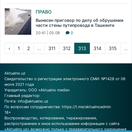
ПРАВО
Вынесен приговор по делу об обрушении
части стены путепровода в Ташкенте
20:41 | 05.08
0
‹
1
2
...
311
312
313
314
315
...
Aktualno.uz
Свидетельство о регистрации электронного СМИ: №1428 от 06
июля 2021 года
Учредитель: ООО «Aktualno media»
Главный редактор:
Почта:
info@aktualno.uz
По вопросам сотрудничества:
https://t.me/aktualnoadmin
18+
Воспроизводство, копирование, тиражирование,
распространение и иное использование информации с сайта
«Aktualno.uz» возможно только с предварительного разрешения