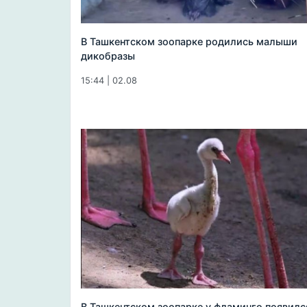
В Ташкентском зоопарке родились малыши
дикобразы
15:44 | 02.08
В Ташкентском зоопарке у фламинго появилс