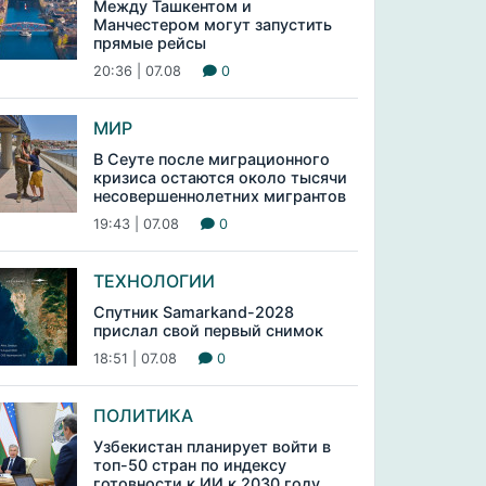
Между Ташкентом и
Манчестером могут запустить
прямые рейсы
20:36 | 07.08
0
МИР
В Сеуте после миграционного
кризиса остаются около тысячи
несовершеннолетних мигрантов
19:43 | 07.08
0
ТЕХНОЛОГИИ
Спутник Samarkand-2028
прислал свой первый снимок
18:51 | 07.08
0
ПОЛИТИКА
Узбекистан планирует войти в
топ-50 стран по индексу
готовности к ИИ к 2030 году