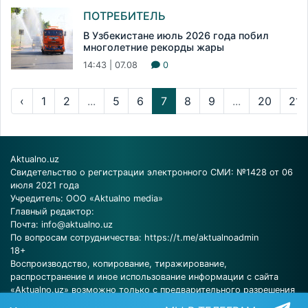
ПОТРЕБИТЕЛЬ
В Узбекистане июль 2026 года побил
многолетние рекорды жары
14:43 | 07.08
0
‹
1
2
...
5
6
7
8
9
...
20
21
Aktualno.uz
Свидетельство о регистрации электронного СМИ: №1428 от 06
июля 2021 года
Учредитель: ООО «Aktualno media»
Главный редактор:
Почта:
info@aktualno.uz
По вопросам сотрудничества:
https://t.me/aktualnoadmin
18+
Воспроизводство, копирование, тиражирование,
распространение и иное использование информации с сайта
«Aktualno.uz» возможно только с предварительного разрешения
редакции.