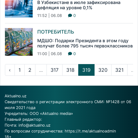
В Узбекистане в июле зафиксирована
дефляция на уровне 0,1%
11:52 | 06.08
0
ПОТРЕБИТЕЛЬ
МДШО: Подарки Президента в этом году
получат более 795 тысяч первоклассников
11:00 | 06.08
0
‹
1
2
...
317
318
319
320
321
...
Aktualno.uz
Свидетельство о регистрации электронного СМИ: №1428 от 06
июля 2021 года
Учредитель: ООО «Aktualno media»
Главный редактор:
Почта:
info@aktualno.uz
По вопросам сотрудничества:
https://t.me/aktualnoadmin
18+