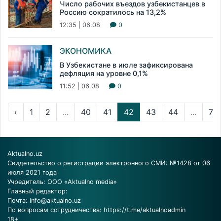
Число рабочих въездов узбекистанцев в
Россию сократилось на 13,2%
12:35 | 06.08
0
ЭКОНОМИКА
В Узбекистане в июле зафиксирована
дефляция на уровне 0,1%
11:52 | 06.08
0
‹
1
2
...
40
41
42
43
44
...
72
Aktualno.uz
Свидетельство о регистрации электронного СМИ: №1428 от 06
июля 2021 года
Учредитель: ООО «Aktualno media»
Главный редактор:
Почта:
info@aktualno.uz
По вопросам сотрудничества:
https://t.me/aktualnoadmin
18+