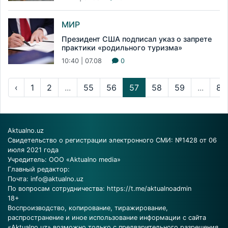
МИР
Президент США подписал указ о запрете
практики «родильного туризма»
10:40 | 07.08
0
‹
1
2
...
55
56
57
58
59
...
83
Aktualno.uz
Свидетельство о регистрации электронного СМИ: №1428 от 06
июля 2021 года
Учредитель: ООО «Aktualno media»
Главный редактор:
Почта:
info@aktualno.uz
По вопросам сотрудничества:
https://t.me/aktualnoadmin
18+
Воспроизводство, копирование, тиражирование,
распространение и иное использование информации с сайта
«Aktualno.uz» возможно только с предварительного разрешения