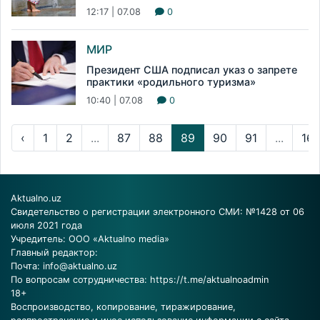
12:17 | 07.08
0
МИР
Президент США подписал указ о запрете
практики «родильного туризма»
10:40 | 07.08
0
‹
1
2
...
87
88
89
90
91
...
16
Aktualno.uz
Свидетельство о регистрации электронного СМИ: №1428 от 06
июля 2021 года
Учредитель: ООО «Aktualno media»
Главный редактор:
Почта:
info@aktualno.uz
По вопросам сотрудничества:
https://t.me/aktualnoadmin
18+
Воспроизводство, копирование, тиражирование,