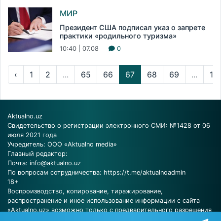
МИР
Президент США подписал указ о запрете
практики «родильного туризма»
10:40 | 07.08
0
‹
1
2
...
65
66
67
68
69
...
16
Aktualno.uz
Свидетельство о регистрации электронного СМИ: №1428 от 06
июля 2021 года
Учредитель: ООО «Aktualno media»
Главный редактор:
Почта:
info@aktualno.uz
По вопросам сотрудничества:
https://t.me/aktualnoadmin
18+
Воспроизводство, копирование, тиражирование,
распространение и иное использование информации с сайта
«Aktualno.uz» возможно только с предварительного разрешения
редакции.