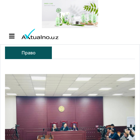
Право