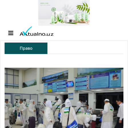
Право