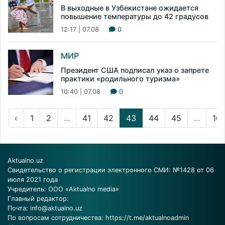
В выходные в Узбекистане ожидается
повышение температуры до 42 градусов
12:17 | 07.08
0
МИР
Президент США подписал указ о запрете
практики «родильного туризма»
10:40 | 07.08
0
‹
1
2
...
41
42
43
44
45
...
16
Aktualno.uz
Свидетельство о регистрации электронного СМИ: №1428 от 06
июля 2021 года
Учредитель: ООО «Aktualno media»
Главный редактор:
Почта:
info@aktualno.uz
По вопросам сотрудничества:
https://t.me/aktualnoadmin