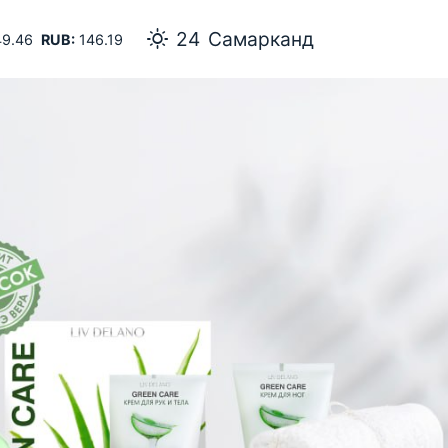
24
Самарканд
9.46
RUB:
146.19